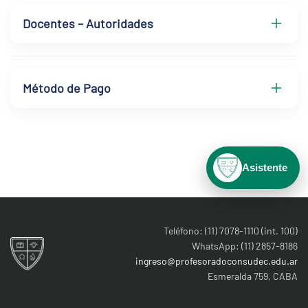
Docentes – Autoridades
Método de Pago
Asistente
Teléfono: (11) 7078-1110 (int. 100)
WhatsApp: (11) 2857-8186
ingreso@profesoradoconsudec.edu.ar
Esmeralda 759, CABA